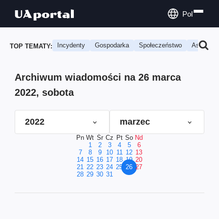
Pol
Incydenty
Gospodarka
Społeczeństwo
Astrologi
TOP TEMATY:
Archiwum wiadomości na 26 marca
2022, sobota
2022
marzec
Pn
Wt
Śr
Cz
Pt
So
Nd
1
2
3
4
5
6
7
8
9
10
11
12
13
14
15
16
17
18
19
20
21
22
23
24
25
26
27
28
29
30
31