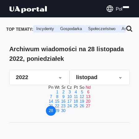
Pol
Incydenty
Gospodarka
Społeczeństwo
Astrologi
TOP TEMATY:
Archiwum wiadomości na 28 listopada
2022, poniedziałek
2022
listopad
Pn
Wt
Śr
Cz
Pt
So
Nd
1
2
3
4
5
6
7
8
9
10
11
12
13
14
15
16
17
18
19
20
21
22
23
24
25
26
27
28
29
30