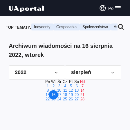
Pol
Incydenty
Gospodarka
Społeczeństwo
Astrologi
TOP TEMATY:
Archiwum wiadomości na 16 sierpnia
2022, wtorek
2022
sierpień
Pn
Wt
Śr
Cz
Pt
So
Nd
1
2
3
4
5
6
7
8
9
10
11
12
13
14
15
16
17
18
19
20
21
22
23
24
25
26
27
28