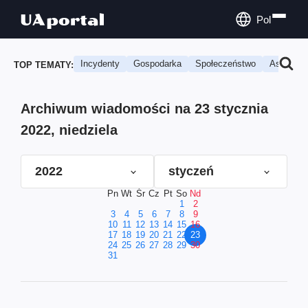
Pol
Incydenty
Gospodarka
Społeczeństwo
Astrologi
TOP TEMATY:
Archiwum wiadomości na 23 stycznia
2022, niedziela
2022
styczeń
Pn
Wt
Śr
Cz
Pt
So
Nd
1
2
3
4
5
6
7
8
9
10
11
12
13
14
15
16
17
18
19
20
21
22
23
24
25
26
27
28
29
30
31