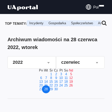
Pol
Incydenty
Gospodarka
Społeczeństwo
Astrologi
TOP TEMATY:
Archiwum wiadomości na 28 czerwca
2022, wtorek
2022
czerwiec
Pn
Wt
Śr
Cz
Pt
So
Nd
1
2
3
4
5
6
7
8
9
10
11
12
13
14
15
16
17
18
19
20
21
22
23
24
25
26
27
28
29
30