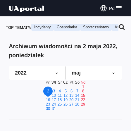
Pol
Incydenty
Gospodarka
Społeczeństwo
Astrologi
TOP TEMATY:
Archiwum wiadomości na 2 maja 2022,
poniedziałek
2022
maj
Pn
Wt
Śr
Cz
Pt
So
Nd
1
2
3
4
5
6
7
8
9
10
11
12
13
14
15
16
17
18
19
20
21
22
23
24
25
26
27
28
29
30
31