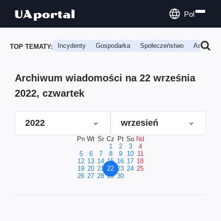
Pol
Incydenty
Gospodarka
Społeczeństwo
Astrologi
TOP TEMATY:
Archiwum wiadomości na 22 września
2022, czwartek
2022
wrzesień
Pn
Wt
Śr
Cz
Pt
So
Nd
1
2
3
4
5
6
7
8
9
10
11
12
13
14
15
16
17
18
19
20
21
22
23
24
25
26
27
28
29
30