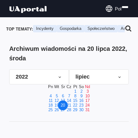
Pol
Incydenty
Gospodarka
Społeczeństwo
Astrologi
TOP TEMATY:
Archiwum wiadomości na 20 lipca 2022,
środa
2022
lipiec
Pn
Wt
Śr
Cz
Pt
So
Nd
1
2
3
4
5
6
7
8
9
10
11
12
13
14
15
16
17
18
19
20
21
22
23
24
25
26
27
28
29
30
31