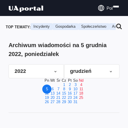
Pol
Incydenty
Gospodarka
Społeczeństwo
Astrologi
TOP TEMATY:
Archiwum wiadomości na 5 grudnia
2022, poniedziałek
2022
grudzień
Pn
Wt
Śr
Cz
Pt
So
Nd
1
2
3
4
5
6
7
8
9
10
11
12
13
14
15
16
17
18
19
20
21
22
23
24
25
26
27
28
29
30
31