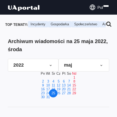
Pol
Incydenty
Gospodarka
Społeczeństwo
Astrologi
TOP TEMATY:
Archiwum wiadomości na 25 maja 2022,
środa
2022
maj
Pn
Wt
Śr
Cz
Pt
So
Nd
1
2
3
4
5
6
7
8
9
10
11
12
13
14
15
16
17
18
19
20
21
22
23
24
25
26
27
28
29
30
31