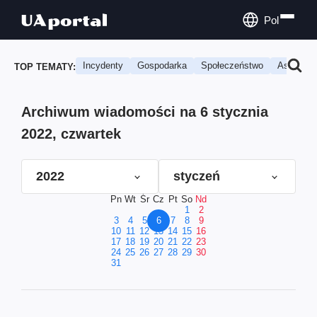
Pol
Incydenty
Gospodarka
Społeczeństwo
Astrologi
TOP TEMATY:
Archiwum wiadomości na 6 stycznia
2022, czwartek
2022
styczeń
Pn
Wt
Śr
Cz
Pt
So
Nd
1
2
3
4
5
6
7
8
9
10
11
12
13
14
15
16
17
18
19
20
21
22
23
24
25
26
27
28
29
30
31