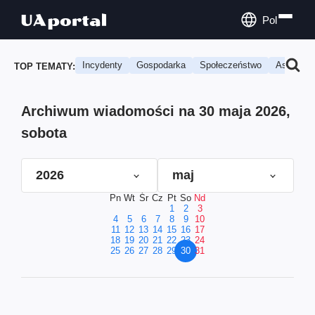
Pol
Incydenty
Gospodarka
Społeczeństwo
Astrologi
TOP TEMATY:
Archiwum wiadomości na 30 maja 2026,
sobota
2026
maj
Pn
Wt
Śr
Cz
Pt
So
Nd
1
2
3
4
5
6
7
8
9
10
11
12
13
14
15
16
17
18
19
20
21
22
23
24
25
26
27
28
29
30
31