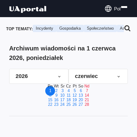
Pol
Incydenty
Gospodarka
Społeczeństwo
Astrologi
TOP TEMATY:
Archiwum wiadomości na 1 czerwca
2026, poniedziałek
2026
czerwiec
Pn
Wt
Śr
Cz
Pt
So
Nd
1
2
3
4
5
6
7
8
9
10
11
12
13
14
15
16
17
18
19
20
21
22
23
24
25
26
27
28