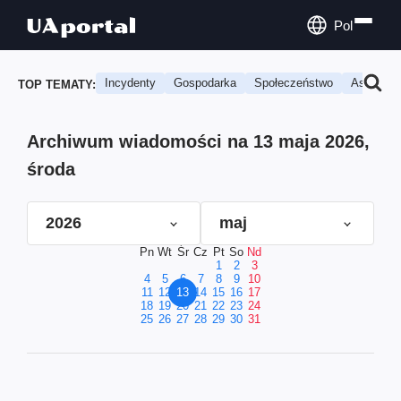
Pol
Incydenty
Gospodarka
Społeczeństwo
Astrologi
TOP TEMATY:
Archiwum wiadomości na 13 maja 2026,
środa
2026
maj
Pn
Wt
Śr
Cz
Pt
So
Nd
1
2
3
4
5
6
7
8
9
10
11
12
13
14
15
16
17
18
19
20
21
22
23
24
25
26
27
28
29
30
31