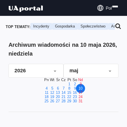
Pol
Incydenty
Gospodarka
Społeczeństwo
Astrologi
TOP TEMATY:
Archiwum wiadomości na 10 maja 2026,
niedziela
2026
maj
Pn
Wt
Śr
Cz
Pt
So
Nd
1
2
3
4
5
6
7
8
9
10
11
12
13
14
15
16
17
18
19
20
21
22
23
24
25
26
27
28
29
30
31