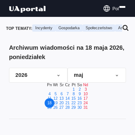
Pol
Incydenty
Gospodarka
Społeczeństwo
Astrologi
TOP TEMATY:
Archiwum wiadomości na 18 maja 2026,
poniedziałek
2026
maj
Pn
Wt
Śr
Cz
Pt
So
Nd
1
2
3
4
5
6
7
8
9
10
11
12
13
14
15
16
17
18
19
20
21
22
23
24
25
26
27
28
29
30
31