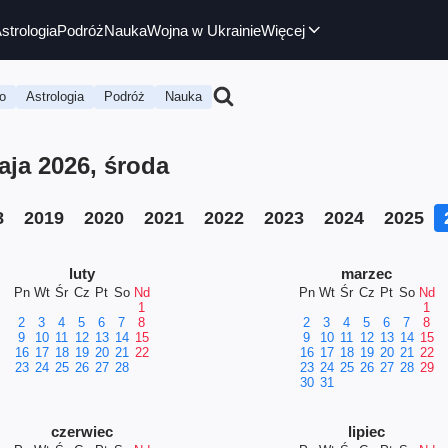
strologia
Podróż
Nauka
Wojna w Ukrainie
Więcej
o
Astrologia
Podróż
Nauka
ja 2026, środa
8
2019
2020
2021
2022
2023
2024
2025
luty
marzec
Pn
Wt
Śr
Cz
Pt
So
Nd
Pn
Wt
Śr
Cz
Pt
So
Nd
1
1
2
3
4
5
6
7
8
2
3
4
5
6
7
8
9
10
11
12
13
14
15
9
10
11
12
13
14
15
16
17
18
19
20
21
22
16
17
18
19
20
21
22
23
24
25
26
27
28
23
24
25
26
27
28
29
30
31
czerwiec
lipiec