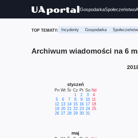
Gospodarka
Społeczeństwo
A
Incydenty
Gospodarka
Społeczeństw
TOP TEMATY:
Archiwum wiadomości na 6 ma
201
styczeń
Pn
Wt
Śr
Cz
Pt
So
Nd
1
2
3
4
5
6
7
8
9
10
11
12
13
14
15
16
17
18
19
20
21
22
23
24
25
26
27
28
29
30
31
maj