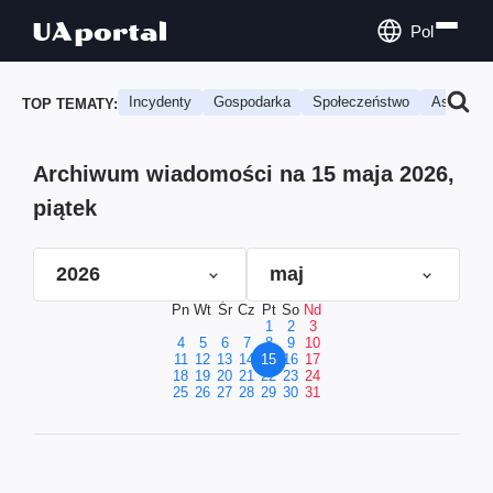
Pol
Incydenty
Gospodarka
Społeczeństwo
Astrologi
TOP TEMATY:
Archiwum wiadomości na 15 maja 2026,
piątek
2026
maj
Pn
Wt
Śr
Cz
Pt
So
Nd
1
2
3
4
5
6
7
8
9
10
11
12
13
14
15
16
17
18
19
20
21
22
23
24
25
26
27
28
29
30
31