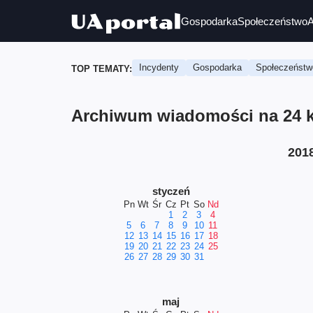
Gospodarka
Społeczeństwo
A
Incydenty
Gospodarka
Społeczeństw
TOP TEMATY:
Archiwum wiadomości na 24 kw
201
styczeń
Pn
Wt
Śr
Cz
Pt
So
Nd
1
2
3
4
5
6
7
8
9
10
11
12
13
14
15
16
17
18
19
20
21
22
23
24
25
26
27
28
29
30
31
maj