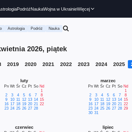
strologia
Podróż
Nauka
Wojna w Ukrainie
Więcej
o
Astrologia
Podróż
Nauka
ietnia 2026, piątek
8
2019
2020
2021
2022
2023
2024
2025
luty
marzec
Pn
Wt
Śr
Cz
Pt
So
Nd
Pn
Wt
Śr
Cz
Pt
So
Nd
1
1
2
3
4
5
6
7
8
2
3
4
5
6
7
8
9
10
11
12
13
14
15
9
10
11
12
13
14
15
16
17
18
19
20
21
22
16
17
18
19
20
21
22
23
24
25
26
27
28
23
24
25
26
27
28
29
30
31
czerwiec
lipiec