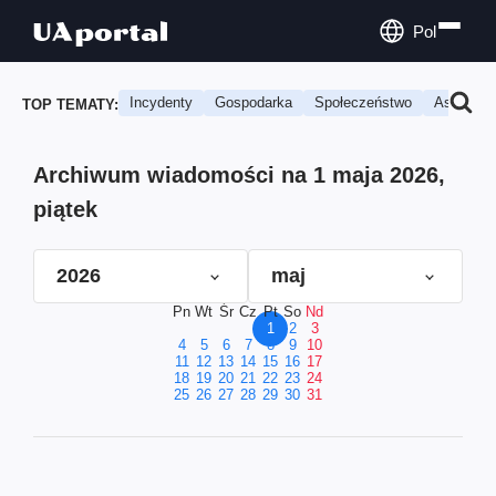
Pol
Incydenty
Gospodarka
Społeczeństwo
Astrologi
TOP TEMATY:
Archiwum wiadomości na 1 maja 2026,
piątek
2026
maj
Pn
Wt
Śr
Cz
Pt
So
Nd
1
2
3
4
5
6
7
8
9
10
11
12
13
14
15
16
17
18
19
20
21
22
23
24
25
26
27
28
29
30
31