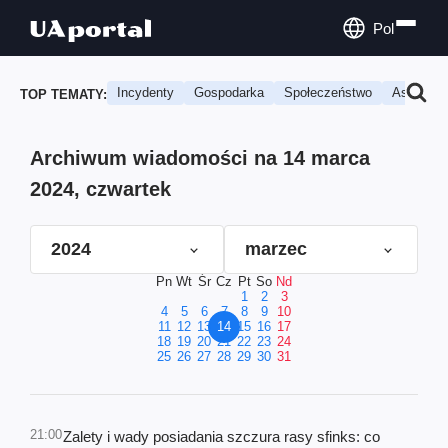
Pol
Incydenty
Gospodarka
Społeczeństwo
Astrologi
TOP TEMATY:
Archiwum wiadomości na 14 marca
2024, czwartek
2024
marzec
Pn
Wt
Śr
Cz
Pt
So
Nd
1
2
3
4
5
6
7
8
9
10
11
12
13
14
15
16
17
18
19
20
21
22
23
24
25
26
27
28
29
30
31
21:00
Zalety i wady posiadania szczura rasy sfinks: co